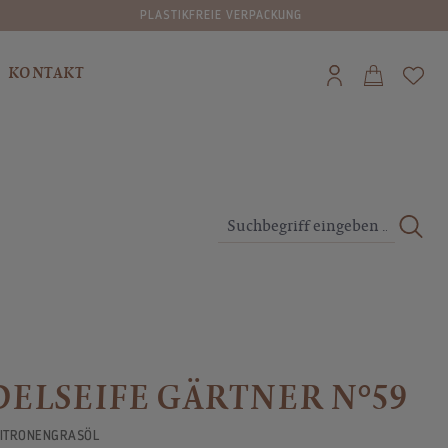
EIE VERPACKUNG
VERSAND IN DIE SCHW
KONTAKT
ELSEIFE GÄRTNER N°59
ZITRONENGRASÖL