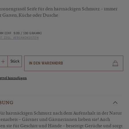
tronengrasöl Seife für den hartnäckigen Schmutz – immer
für Garten, Küche oder Dusche
AMM
(CHF 9.00 / 100 GRAMM)
ST. ZZGL. VERSANDKOSTEN
Anzahl: Gib den gewünschten Wert ein ode
Stück
IN DEN WARENKORB
ttel hinzufügen
BUNG
 für hartnäckigen Schmutz nach dem Aufenthalt in der Natur
tenarbeit – Gärtner und Gärtnerinnen lieben sie! Auch
en sie für Geschirr und Hände – beseitigt Gerüche und sorgt