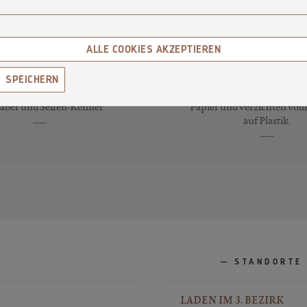
ALLE COOKIES AKZEPTIEREN
70
PLASTIKFREIE
SORTEN
VERPACKUNG
SPEICHERN
 70 Kreationen für Seifen-
Wir verpacken unsere Se
aber und Seifen-Kenner.
Papier und verzichten vo
auf Plastik.
STANDORTE
LADEN IM 3. BEZIRK