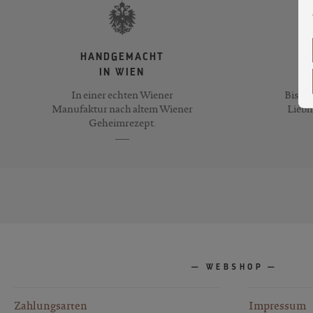
HANDGEMACHT
IN WIEN
In einer echten Wiener
Bis zu
Manufaktur nach altem Wiener
Liebh
Geheimrezept.
WEBSHOP
Zahlungsarten
Impressum