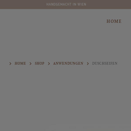
MACHT IN WIEN
70
springen
Zur Hauptnavigation springen
HOME
HOME
SHOP
ANWENDUNGEN
DUSCHSEIFEN
Bildergalerie überspringen