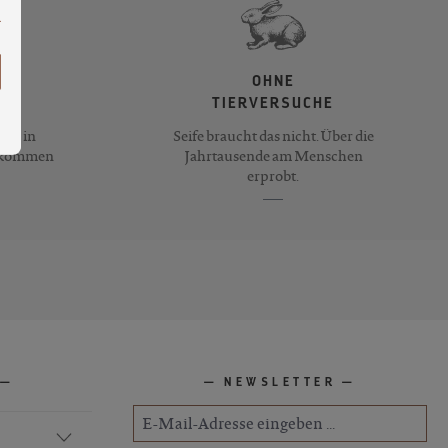
OHNE
TIERVERSUCHE
ife in
Seife braucht das nicht. Über die
llkommen
Jahrtausende am Menschen
erprobt.
NEWSLETTER