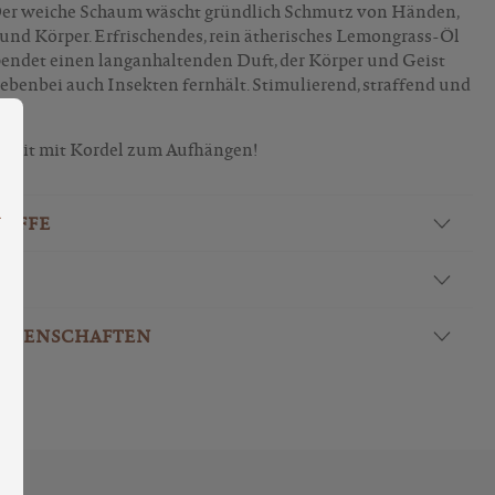
 Der weiche Schaum wäscht gründlich Schmutz von Händen,
und Körper. Erfrischendes, rein ätherisches Lemongrass-Öl
pendet einen langanhaltenden Duft, der Körper und Geist
nebenbei auch Insekten fernhält. Stimulierend, straffend und
ng bieten zu können.
Mehr Informationen ...
ereit mit Kordel zum Aufhängen!
TOFFE
EIGENSCHAFTEN