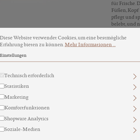
für Frische.
Füßen, Kopf 
pflegt und s
belebt, und 
okie-Voreinstellungen
ese Website verwendet Cookies, um eine bestmögliche Erfahru
antiseptisch.
Diese Website verwendet Cookies, um eine bestmögliche
Immer griffb
Erfahrung bieten zu können.
Mehr Informationen ...
Einstellungen
INHALTSS
Technisch erforderlich
INCI
Statistiken
WEITERE 
Marketing
Komfortfunktionen
Shopware Analytics
Soziale-Medien