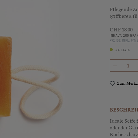
Pflegende Zi
griffbereit 
CHF 18.00
INHALT:
200 GR
PREISE INKL. MW
3-4 TAGE
Produkt 
Zum Merkze
BESCHREI
Ideale Seife
oder der Gar
Köche schätz