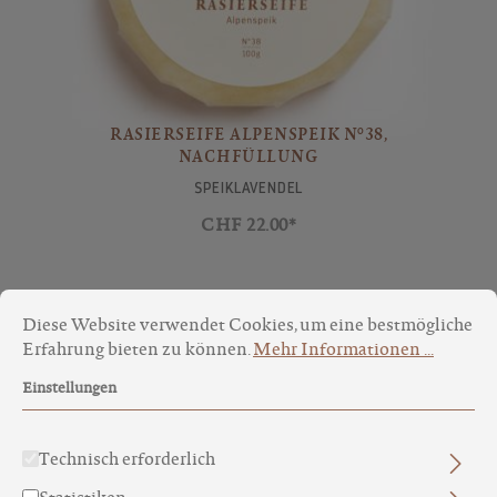
RASIERSEIFE ALPENSPEIK N°38,
NACHFÜLLUNG
SPEIKLAVENDEL
CHF 22.00*
Cookie-Voreinstellungen
Diese Website verwendet Cookies, um eine bestmögliche Erfa
Diese Website verwendet Cookies, um eine bestmögliche
Erfahrung bieten zu können.
Mehr Informationen ...
Einstellungen
Technisch erforderlich
Statistiken