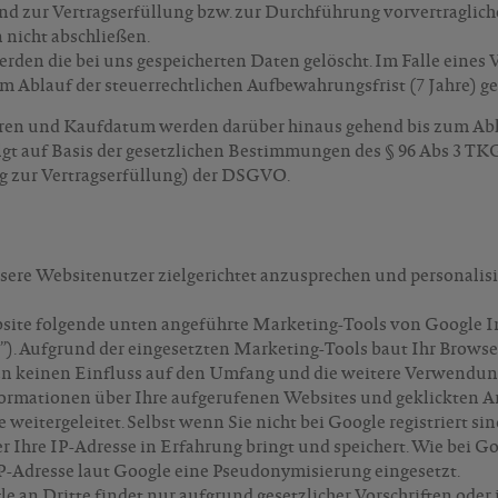
ind zur Vertragserfüllung bzw. zur Durchführung vorvertragli
 nicht abschließen.
den die bei uns gespeicherten Daten gelöscht. Im Falle eines 
m Ablauf der steuerrechtlichen Aufbewahrungsfrist (7 Jahre) ge
aren und Kaufdatum werden darüber hinaus gehend bis zum Abla
gt auf Basis der gesetzlichen Bestimmungen des § 96 Abs 3 TKG s
ig zur Vertragserfüllung) der DSGVO.
nsere Websitenutzer zielgerichtet anzusprechen und personalis
ite folgende unten angeführte Marketing-Tools von Google In
). Aufgrund der eingesetzten Marketing-Tools baut Ihr Browse
en keinen Einfluss auf den Umfang und die weitere Verwendung 
formationen über Ihre aufgerufenen Websites und geklickten A
weitergeleitet. Selbst wenn Sie nicht bei Google registriert sin
er Ihre IP-Adresse in Erfahrung bringt und speichert. Wie bei G
IP-Adresse laut Google eine Pseudonymisierung eingesetzt.
e an Dritte findet nur aufgrund gesetzlicher Vorschriften ode