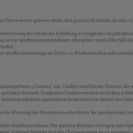
Dritte weiter geleitet, wenn dies gesetzlich erlaubt ist oder e
Weiterleitung der Daten der Erfüllung vertraglicher Verpflich
ng an ein Speditionsunternehmen übergeben wird. Oder falls d
werden.
r werden keineswegs an Dritte zu Werbezwecken oder zwecks
lineangebotes „Cookies“ ein. Cookies sind kleine Dateien, die
 speichern können. Temporäre Cookies werden nach dem Schlie
 Zeitraum erhalten und können beim erneuten Aufruf des Onli
 die Nutzung des Dienstes zu erleichtern. So speichert ein C
okies Einfluss nehmen. Die meisten Browser verfügen eine Opt
wird. Anbieter bemüht sich das Onlineangebot so zu gestalten, 