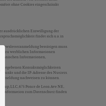
komfort ohne Cookies eingeschränkt
er ausdrücklichen Einwilligung der
pruchsmöglichkeit findet sich u.a. in
ie Newsletteranmeldung bestätigen muss.
ng bieten zu können.
Mehr Informationen ...
cht zu werblichen Informationen
technischen Informationen,
en angegebenen Kontaktmöglichkeiten
tpunkt und die IP-Adresse des Nutzers.
se Anmeldung nachweisen zu können.
Group, LLC, 675 Ponce de Leon Ave NE,
tere Information zum Datenschutz finden