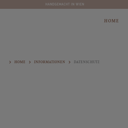
70 SORTEN
springen
Zur Hauptnavigation springen
HOME
HOME
INFORMATIONEN
DATENSCHUTZ