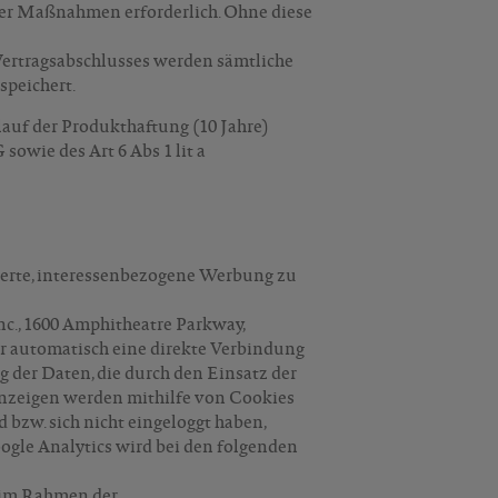
cher Maßnahmen erforderlich. Ohne diese
Vertragsabschlusses werden sämtliche
speichert.
uf der Produkthaftung (10 Jahre)
owie des Art 6 Abs 1 lit a
ierte, interessenbezogene Werbung zu
c., 1600 Amphitheatre Parkway,
r automatisch eine direkte Verbindung
der Daten, die durch den Einsatz der
nzeigen werden mithilfe von Cookies
d bzw. sich nicht eingeloggt haben,
oogle Analytics wird bei den folgenden
r im Rahmen der