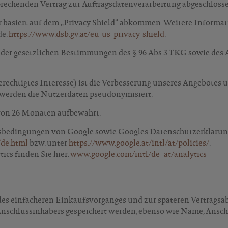
rechenden Vertrag zur Auftragsdatenverarbeitung abgeschlosse
asiert auf dem „Privacy Shield“ abkommen. Weitere Informati
de:
https://www.dsb.gv.at/eu-us-privacy-shield
.
 der gesetzlichen Bestimmungen des § 96 Abs 3 TKG sowie des Art
echtigtes Interesse) ist die Verbesserung unseres Angebotes u
, werden die Nutzerdaten pseudonymisiert.
von 26 Monaten aufbewahrt.
bedingungen von Google sowie Googles Datenschutzerklärung
/de.html
bzw. unter
https://www.google.at/intl/at/policies/
.
cs finden Sie hier:
www.google.com/intl/de_at/analytics
 des einfacheren Einkaufsvorganges und zur späteren Vertrag
schlussinhabers gespeichert werden, ebenso wie Name, Anschr