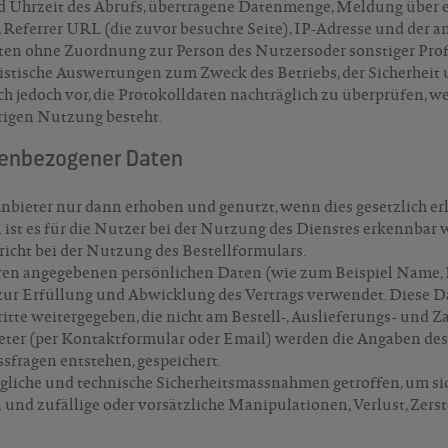
 Uhrzeit des Abrufs, übertragene Datenmenge, Meldung über e
 Referrer URL (die zuvor besuchte Seite), IP-Adresse und der a
ten ohne Zuordnung zur Person des Nutzersoder sonstiger Prof
istische Auswertungen zum Zweck des Betriebs, der Sicherheit
ch jedoch vor, die Protokolldaten nachträglich zu überprüfen,
drigen Nutzung besteht.
nenbezogener Daten
eter nur dann erhoben und genutzt, wenn dies gesetzlich erlau
 ist es für die Nutzer bei der Nutzung des Dienstes erkennbar
icht bei der Nutzung des Bestellformulars.
en angegebenen persönlichen Daten (wie zum Beispiel Name, E-
r Erfüllung und Abwicklung des Vertrags verwendet. Diese Da
itte weitergegeben, die nicht am Bestell-, Auslieferungs- und Z
ter (per Kontaktformular oder Email) werden die Angaben des
ssfragen entstehen, gespeichert.
agliche und technische Sicherheitsmassnahmen getroffen, um sich
nd zufällige oder vorsätzliche Manipulationen, Verlust, Zerst