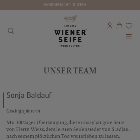
70 SORTEN
alt springen
UNSER TEAM
Sonja Baldauf
Geschäftsführerin
Mit 100%iger Überzeugung, diese unsagbar gute Seife
von Herrn Weiss, dem letzten Seifensieder von Stadlau,
nach seinem plötzlichen Tod weiterleben zu lassen,