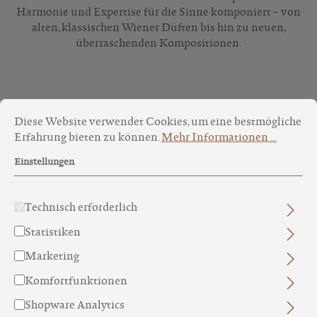
Harmonie und Expertise für die Sinne komponiert – von
alten, klassischen Wiener Düften bis hin zu neuen,
überraschenden Kompositionen.
Cookie-Voreinstellungen
Diese Website verwendet Cookies, um eine bestmögliche Erfa
Produkte filtern
Diese Website verwendet Cookies, um eine bestmögliche
Erfahrung bieten zu können.
Mehr Informationen ...
Einstellungen
Technisch erforderlich
Statistiken
Marketing
Komfortfunktionen
Shopware Analytics