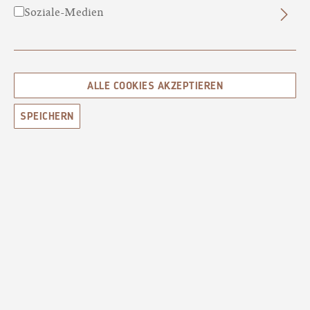
Soziale-Medien
ALLE COOKIES AKZEPTIEREN
AMOUR N°62
SINNLICH · VERFÜHRERISCH
SPEICHERN
CHF 16.80*