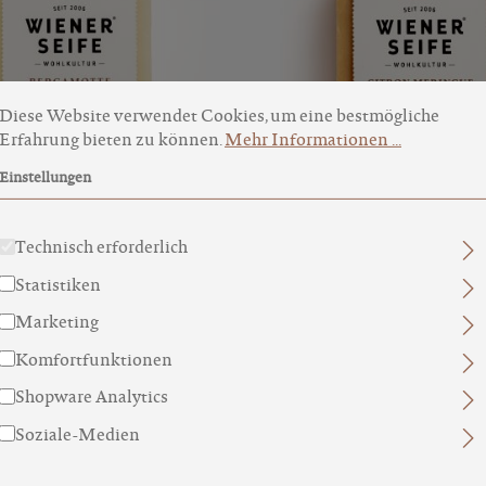
okie-Voreinstellungen
ese Website verwendet Cookies, um eine bestmögliche Erfahru
Diese Website verwendet Cookies, um eine bestmögliche
Erfahrung bieten zu können.
Mehr Informationen ...
Einstellungen
ERGAMOTTE N°57
CITRON MERINGUE 
O BERGAMOTTEEXTRAKT
FRUCHTIG, SÜSS, NOSTAL
Technisch erforderlich
CHF 14.80*
CHF 18.00*
Statistiken
Marketing
Komfortfunktionen
Shopware Analytics
Soziale-Medien