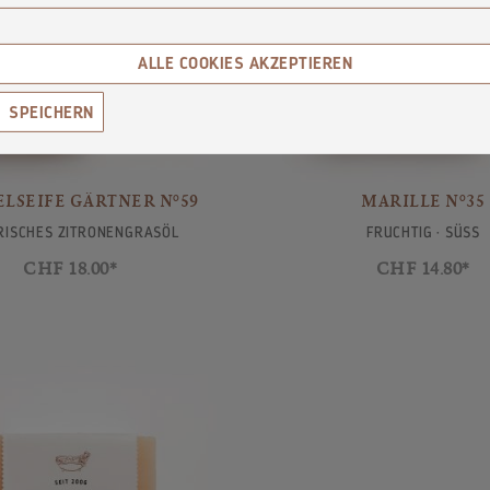
ALLE COOKIES AKZEPTIEREN
SPEICHERN
LSEIFE GÄRTNER N°59
MARILLE N°35
RISCHES ZITRONENGRASÖL
FRUCHTIG · SÜSS
CHF 18.00*
CHF 14.80*