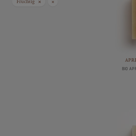
Fruchtig
×
×
APR
BIO AP