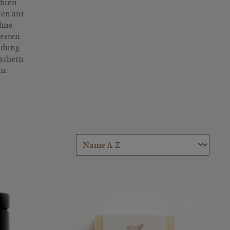
chten
fen auf
ohne
besten
ndung
achern
n.