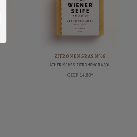
ZITRONENGRAS N°68
ÄTHERISCHES ZITRONENGRASÖL
CHF 14.80*