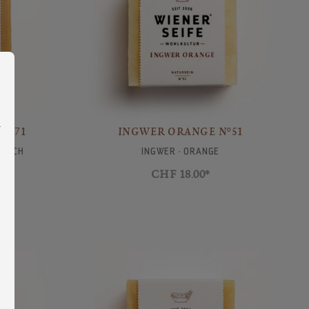
ng bieten zu können.
Mehr Informationen ...
N°71
INGWER ORANGE N°51
GISCH
INGWER · ORANGE
CHF 18.00*