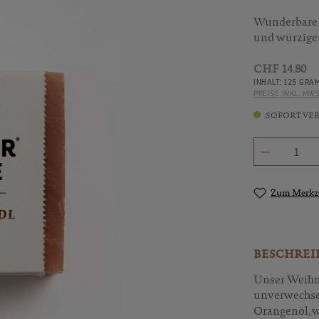
Wunderbare W
und würziger
CHF 14.80
INHALT:
125 GRA
PREISE INKL. MW
SOFORT VERF
Produkt 
Zum Merkze
BESCHREI
Unser Weihna
unverwechsel
Orangenöl, 