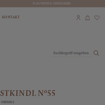
G
VERSAND IN DIE SCHWEIZ AB CHF 80
KONTAKT
STKINDL N°55
· HIBISKUS