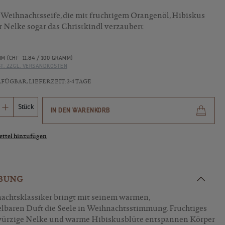
eihnachtsseife, die mit fruchtigem Orangenöl, Hibiskus
 Nelke sogar das Christkindl verzaubert
MM
(CHF 11.84 / 100 GRAMM)
ST. ZZGL. VERSANDKOSTEN
ÜGBAR, LIEFERZEIT: 3-4 TAGE
Anzahl: Gib den gewünschten Wert ein ode
Stück
IN DEN WARENKORB
ttel hinzufügen
BUNG
chtsklassiker bringt mit seinem warmen,
baren Duft die Seele in Weihnachtsstimmung. Fruchtiges
würzige Nelke und warme Hibiskusblüte entspannen Körper