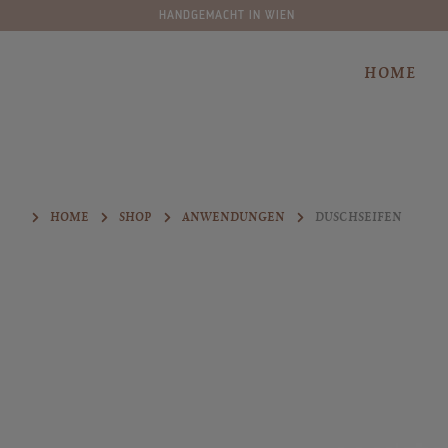
70 SORTEN
springen
Zur Hauptnavigation springen
HOME
HOME
SHOP
ANWENDUNGEN
DUSCHSEIFEN
Bildergalerie überspringen