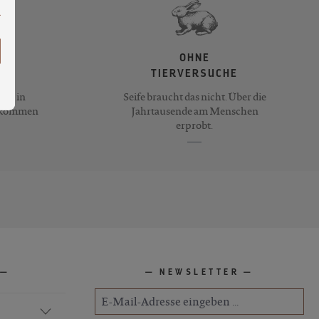
OHNE
TIERVERSUCHE
ife in
Seife braucht das nicht. Über die
llkommen
Jahrtausende am Menschen
erprobt.
NEWSLETTER