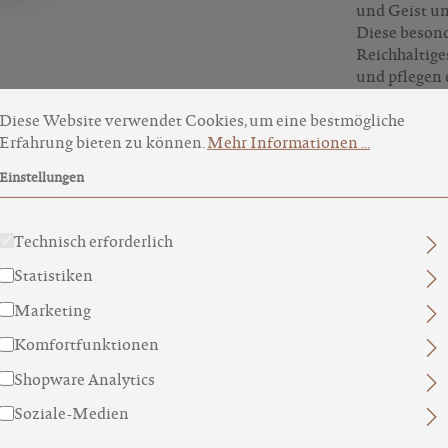
und Geist un
Diese besond
Reichhaltig
und pflegen 
okie-Voreinstellungen
ese Website verwendet Cookies, um eine bestmögliche Erfahru
antibakterie
Diese Website verwendet Cookies, um eine bestmögliche
Erhältlich j
Erfahrung bieten zu können.
Mehr Informationen ...
Einstellungen
INHALTSS
Technisch erforderlich
INCI
Statistiken
WEITERE 
Marketing
Komfortfunktionen
Shopware Analytics
Soziale-Medien