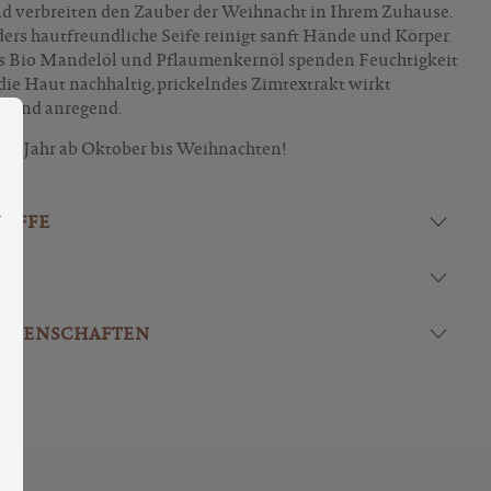
d verbreiten den Zauber der Weihnacht in Ihrem Zuhause.
ers hautfreundliche Seife reinigt sanft Hände und Körper.
es Bio Mandelöl und Pflaumenkernöl spenden Feuchtigkeit
die Haut nachhaltig, prickelndes Zimtextrakt wirkt
ng bieten zu können.
Mehr Informationen ...
ll und anregend.
edes Jahr ab Oktober bis Weihnachten!
TOFFE
EIGENSCHAFTEN