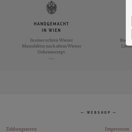
HANDGEMACHT
IN WIEN
In einer echten Wiener
Bis zu
Manufaktur nach altem Wiener
Liebh
Geheimrezept.
WEBSHOP
Zahlungsarten
Impressum