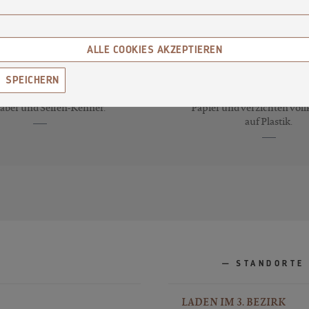
ALLE COOKIES AKZEPTIEREN
70
PLASTIKFREIE
SORTEN
VERPACKUNG
SPEICHERN
 70 Kreationen für Seifen-
Wir verpacken unsere Se
aber und Seifen-Kenner.
Papier und verzichten vo
auf Plastik.
STANDORTE
LADEN IM 3. BEZIRK