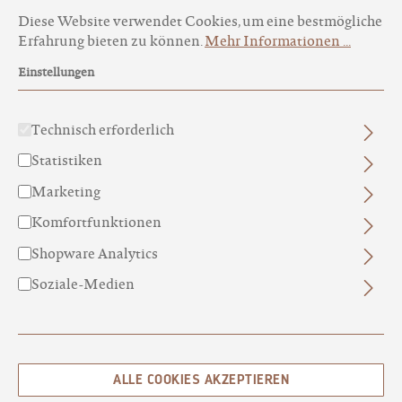
Cookie-Voreinstellungen
Diese Website verwendet Cookies, um eine bestmögliche Erfa
Diese Website verwendet Cookies, um eine bestmögliche
Erfahrung bieten zu können.
Mehr Informationen ...
Einstellungen
Technisch erforderlich
Statistiken
Marketing
WELLNESS BOX
Komfortfunktionen
WOHLBEFINDEN SCHENKEN
Shopware Analytics
Die Basis des natürlichen Pflegerituals
Soziale-Medien
CHF 44.00
PREISE INKL. MWST. ZZGL. VERSANDKOSTEN
SOFORT VERFÜGBAR, LIEFERZEIT: 3-4 TAGE
ALLE COOKIES AKZEPTIEREN
Produkt Anzahl: Gib den gewünschten Wert ein 