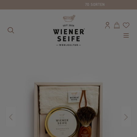
70 SORTEN
alt springen
Bildergalerie überspringen