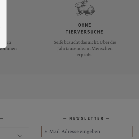
OHNE
TIERVERSUCHE
ife in
Seife braucht das nicht. Über die
llkommen
Jahrtausende am Menschen
erprobt.
NEWSLETTER