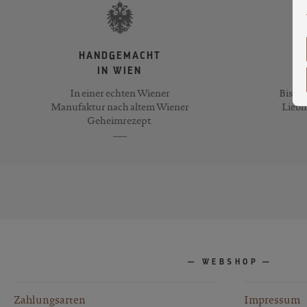
HANDGEMACHT
IN WIEN
In einer echten Wiener
Bis zu
Manufaktur nach altem Wiener
Liebh
Geheimrezept.
WEBSHOP
Zahlungsarten
Impressum