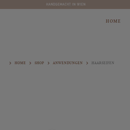
HANDGEMACHT IN WIEN
springen
Zur Hauptnavigation springen
HOME
HOME
SHOP
ANWENDUNGEN
HAARSEIFEN
Bildergalerie überspringen