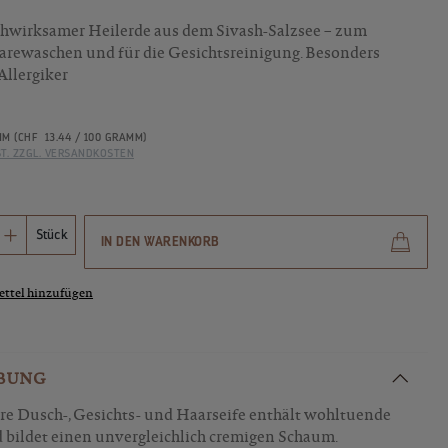
chwirksamer Heilerde aus dem Sivash-Salzsee – zum
rewaschen und für die Gesichtsreinigung. Besonders
Allergiker
MM
(CHF 13.44 / 100 GRAMM)
ST. ZZGL. VERSANDKOSTEN
Anzahl: Gib den gewünschten Wert ein ode
Stück
IN DEN WARENKORB
ttel hinzufügen
BUNG
re Dusch-, Gesichts- und Haarseife enthält wohltuende
 bildet einen unvergleichlich cremigen Schaum.