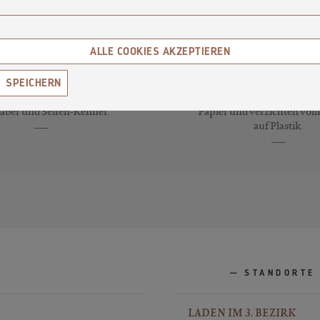
ALLE COOKIES AKZEPTIEREN
70
PLASTIKFREIE
SORTEN
VERPACKUNG
SPEICHERN
 70 Kreationen für Seifen-
Wir verpacken unsere Se
aber und Seifen-Kenner.
Papier und verzichten vo
auf Plastik.
STANDORTE
LADEN IM 3. BEZIRK