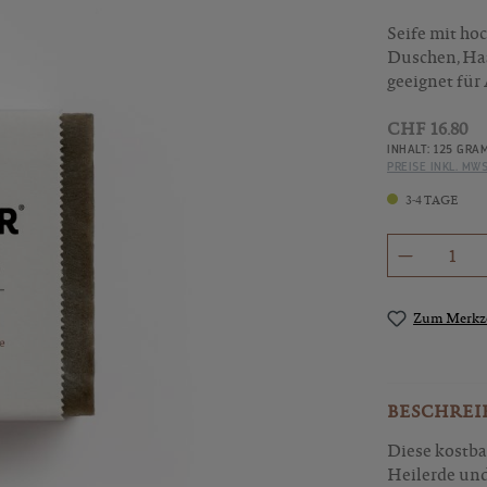
Seife mit ho
Duschen, Haa
geeignet für 
CHF 16.80
INHALT:
125 GRA
PREISE INKL. MW
3-4 TAGE
Produkt 
Zum Merkze
BESCHREI
Diese kostba
Heilerde und