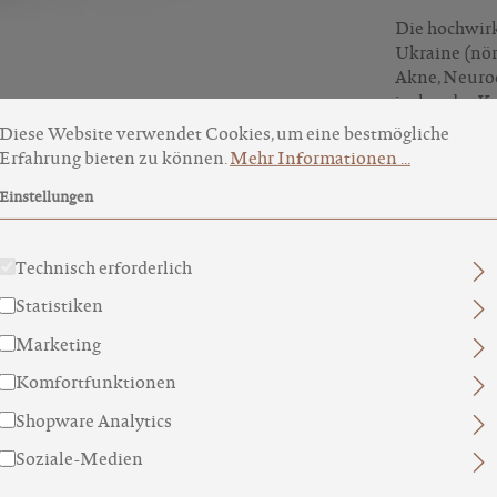
Die hochwirk
Ukraine (nörd
Akne, Neurod
juckender Ko
okie-Voreinstellungen
ese Website verwendet Cookies, um eine bestmögliche Erfahru
Haar Fülle. D
Diese Website verwendet Cookies, um eine bestmögliche
welches zusä
Erfahrung bieten zu können.
Mehr Informationen ...
Einstellungen
INHALTSS
Technisch erforderlich
INCI
Statistiken
WEITERE 
Marketing
Komfortfunktionen
Shopware Analytics
Soziale-Medien