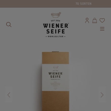
70 SORTEN
alt springen
Bildergalerie überspringen